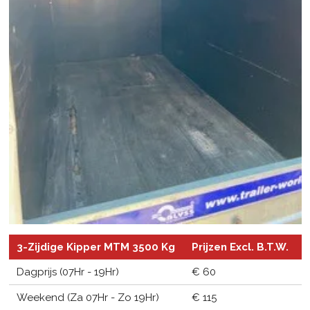
3-Zijdige Kipper MTM 3500 Kg
Prijzen Excl. B.T.W.
Dagprijs (07Hr - 19Hr)
€ 60
Weekend (Za 07Hr - Zo 19Hr)
€ 115