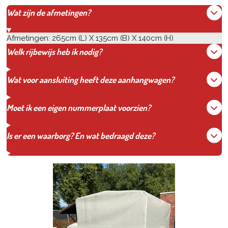
Wat zijn de afmetingen?
Afmetingen: 265cm (L) X 135cm (B) X 140cm (H)
Welk rijbewijs heb ik nodig?
Wat voor aansluiting heeft deze aanhangwagen?
Moet ik een eigen nummerplaat voorzien?
Is er een waarborg? En wat bedraagd deze?