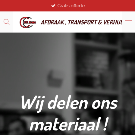
Gratis offerte
Ga
direct
naar
AFBRAAK , TRANSPORT & VERHUUR
de
hoofdinhoud
Wij delen ons
materiaal !