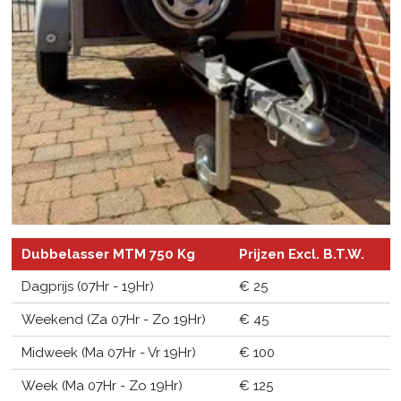
Dubbelasser MTM 750 Kg
Prijzen Excl. B.T.W.
Dagprijs (07Hr - 19Hr)
€ 25
Weekend (Za 07Hr - Zo 19Hr)
€ 45
Midweek (Ma 07Hr - Vr 19Hr)
€ 100
Week (Ma 07Hr - Zo 19Hr)
€ 125