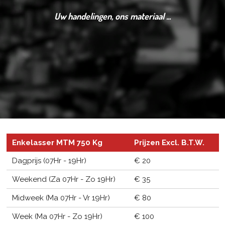
Uw handelingen, ons materiaal ...
Enkelasser MTM 750 Kg
Prijzen Excl. B.T.W.
Dagprijs (07Hr - 19Hr)
€ 20
Weekend (Za 07Hr - Zo 19Hr)
€ 35
Midweek (Ma 07Hr - Vr 19Hr)
€ 80
Week (Ma 07Hr - Zo 19Hr)
€ 100