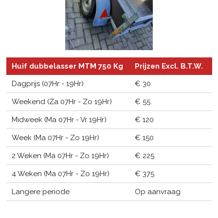
Huif dubbelasser MTM 750 Kg
Prijzen Excl. B.T.W.
Dagprijs (07Hr - 19Hr)
€ 30
Weekend (Za 07Hr - Zo 19Hr)
€ 55
Midweek (Ma 07Hr - Vr 19Hr)
€ 120
Week (Ma 07Hr - Zo 19Hr)
€ 150
2 Weken (Ma 07Hr - Zo 19Hr)
€ 225
4 Weken (Ma 07Hr - Zo 19Hr)
€ 375
Langere periode
Op aanvraag